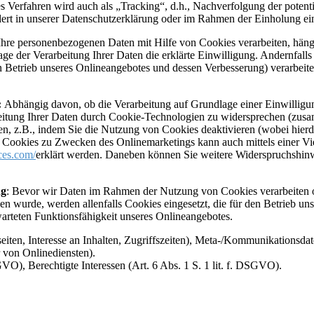
es Verfahren wird auch als „Tracking“, d.h., Nachverfolgung der potent
dert in unserer Datenschutzerklärung oder im Rahmen der Einholung ei
re personenbezogenen Daten mit Hilfe von Cookies verarbeiten, hängt d
age der Verarbeitung Ihrer Daten die erklärte Einwilligung. Andernfall
en Betrieb unseres Onlineangebotes und dessen Verbesserung) verarbeite
:
Abhängig davon, ob die Verarbeitung auf Grundlage einer Einwilligung 
rbeitung Ihrer Daten durch Cookie-Technologien zu widersprechen (zus
ren, z.B., indem Sie die Nutzung von Cookies deaktivieren (wobei hier
Cookies zu Zwecken des Onlinemarketings kann auch mittels einer Vielz
ces.com/
erklärt werden. Daneben können Sie weitere Widerspruchshinw
ng
: Bevor wir Daten im Rahmen der Nutzung von Cookies verarbeiten ode
 wurde, werden allenfalls Cookies eingesetzt, die für den Betrieb unse
warteten Funktionsfähigkeit unseres Onlineangebotes.
ten, Interesse an Inhalten, Zugriffszeiten), Meta-/Kommunikationsdat
 von Onlinediensten).
GVO), Berechtigte Interessen (Art. 6 Abs. 1 S. 1 lit. f. DSGVO).