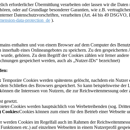
zlich erforderlicher Übermittlung verarbeiten oder lassen wir die Date
gehören, oder auf Grundlage besonderer Garantien, wie z.B. vertraglich
 interner Datenschutzvorschriften, verarbeiten (Art. 44 bis 49 DSGVO,
dimension-data-protection_de
).
mains enthalten und von einem Browser auf dem Computer des Benutzers
innerhalb eines Onlineangebotes zu speichern. Zu den gespeicherten A
t wurde, gehören. Zu dem Begriff der Cookies zählen wir ferner andere
hnungen gespeichert werden, auch als „Nutzer-IDs“ bezeichnet)
den:
:
Temporäre Cookies werden spätestens gelöscht, nachdem ein Nutzer e
em Schließen des Browsers gespeichert. So kann beispielsweise der Log
 können die Interessen von Nutzern, die zur Reichweitenmessung ode
t gesetzt.
nbieter-Cookies werden hauptsächlich von Werbetreibenden (sog. Dritt
) Cookies:
Cookies können zum einen für den Betrieb einer Webseite un
er werden Cookies im Regelfall auch im Rahmen der Reichweitenmessun
 Funktionen etc.) auf einzelnen Webseiten in einem Nutzerprofil gespei