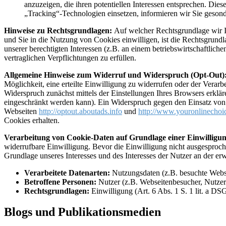
anzuzeigen, die ihren potentiellen Interessen entsprechen. Dies
„Tracking“-Technologien einsetzen, informieren wir Sie geson
Hinweise zu Rechtsgrundlagen:
Auf welcher Rechtsgrundlage wir Ih
und Sie in die Nutzung von Cookies einwilligen, ist die Rechtsgrundl
unserer berechtigten Interessen (z.B. an einem betriebswirtschaftlich
vertraglichen Verpflichtungen zu erfüllen.
Allgemeine Hinweise zum Widerruf und Widerspruch (Opt-Out)
Möglichkeit, eine erteilte Einwilligung zu widerrufen oder der Vera
Widerspruch zunächst mittels der Einstellungen Ihres Browsers erklä
eingeschränkt werden kann). Ein Widerspruch gegen den Einsatz von 
Webseiten
http://optout.aboutads.info
und
http://www.youronlinechoi
Cookies erhalten.
Verarbeitung von Cookie-Daten auf Grundlage einer Einwilligu
widerrufbare Einwilligung. Bevor die Einwilligung nicht ausgesprochen
Grundlage unseres Interesses und des Interesses der Nutzer an der er
Verarbeitete Datenarten:
Nutzungsdaten (z.B. besuchte Websei
Betroffene Personen:
Nutzer (z.B. Webseitenbesucher, Nutzer
Rechtsgrundlagen:
Einwilligung (Art. 6 Abs. 1 S. 1 lit. a DS
Blogs und Publikationsmedien