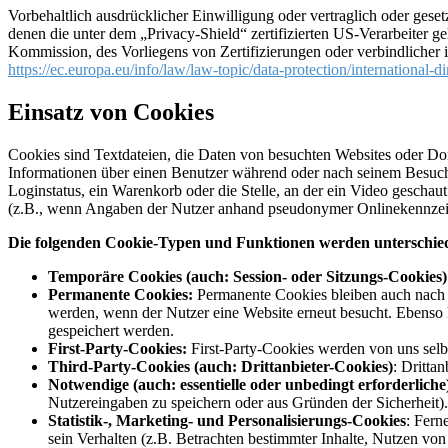
Vorbehaltlich ausdrücklicher Einwilligung oder vertraglich oder geset
denen die unter dem „Privacy-Shield“ zertifizierten US-Verarbeiter 
Kommission, des Vorliegens von Zertifizierungen oder verbindlicher
https://ec.europa.eu/info/law/law-topic/data-protection/international-
Einsatz von Cookies
Cookies sind Textdateien, die Daten von besuchten Websites oder Do
Informationen über einen Benutzer während oder nach seinem Besuch 
Loginstatus, ein Warenkorb oder die Stelle, an der ein Video geschau
(z.B., wenn Angaben der Nutzer anhand pseudonymer Onlinekennzeic
Die folgenden Cookie-Typen und Funktionen werden unterschie
Temporäre Cookies (auch: Session- oder Sitzungs-Cookies)
Permanente Cookies:
Permanente Cookies bleiben auch nach d
werden, wenn der Nutzer eine Website erneut besucht. Ebenso
gespeichert werden.
First-Party-Cookies:
First-Party-Cookies werden von uns selbs
Third-Party-Cookies (auch: Drittanbieter-Cookies)
: Dritta
Notwendige (auch: essentielle oder unbedingt erforderliche
Nutzereingaben zu speichern oder aus Gründen der Sicherheit).
Statistik-, Marketing- und Personalisierungs-Cookies
: Fern
sein Verhalten (z.B. Betrachten bestimmter Inhalte, Nutzen von