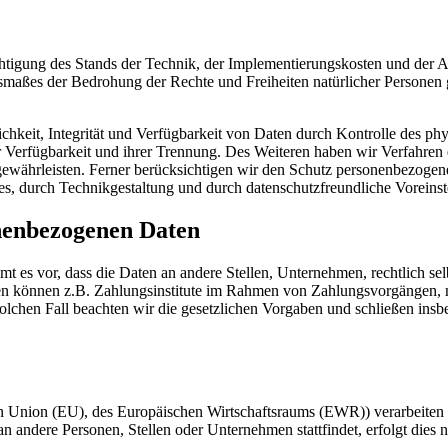
chtigung des Stands der Technik, der Implementierungskosten und der 
Ausmaßes der Bedrohung der Rechte und Freiheiten natürlicher Persone
keit, Integrität und Verfügbarkeit von Daten durch Kontrolle des phy
er Verfügbarkeit und ihrer Trennung. Des Weiteren haben wir Verfahren
währleisten. Ferner berücksichtigen wir den Schutz personenbezogen
s, durch Technikgestaltung und durch datenschutzfreundliche Voreinst
nenbezogenen Daten
 vor, dass die Daten an andere Stellen, Unternehmen, rechtlich selbs
n können z.B. Zahlungsinstitute im Rahmen von Zahlungsvorgängen, mi
solchen Fall beachten wir die gesetzlichen Vorgaben und schließen in
chen Union (EU), des Europäischen Wirtschaftsraums (EWR)) verarbeit
 andere Personen, Stellen oder Unternehmen stattfindet, erfolgt dies 